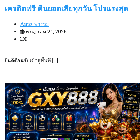
เครดิตฟรี คืนยอดเสียทุกวัน โปรแรงสุด
สวย พารวย
กรกฎาคม 21, 2026
0
ยินดีต้อนรับเข้าสู่พื้นที […]