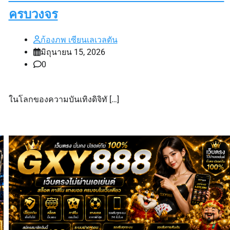
ครบวงจร
ก้องภพ เซียนเลเวลตัน
มิถุนายน 15, 2026
0
ในโลกของความบันเทิงดิจิทั […]