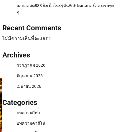
ผลบอลสด888 ยิงเมื่อไหร่รู้ทันที อัปเดตสกอร์สด ครบทุก
คู่
Recent Comments
ไม่มีความเห็นที่จะแสดง
Archives
กรกฎาคม 2026
มิถุนายน 2026
เมษายน 2026
Categories
บทความกีฬา
บทความคาสิโน