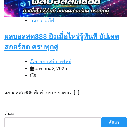
บทความกีฬา
ผลบอลสด888 ยิงเมื่อไหร่รู้ทันที อัปเดต
สกอร์สด ครบทุกคู่
อารดา สร้างทรัพย์
เมษายน 2, 2026
0
ผลบอลสด888 คือคำตอบของคนท […]
ค้นหา
ค้นหา