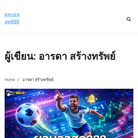
Skip
วันศุกร์, สิงหาคม 7, 2026
to
ผลบอล
content
สด888
ผู้เขียน:
อารดา สร้างทรัพย์
Home
อารดา สร้างทรัพย์