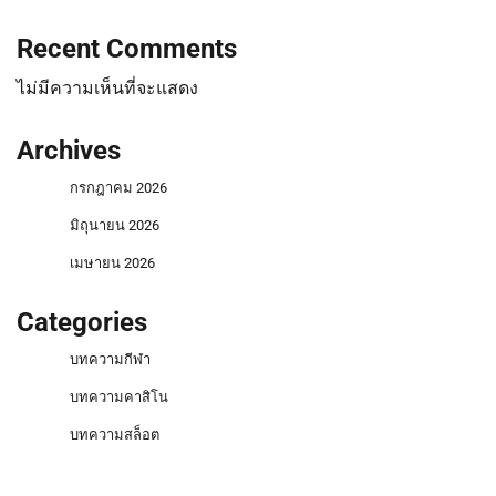
Recent Comments
ไม่มีความเห็นที่จะแสดง
Archives
กรกฎาคม 2026
มิถุนายน 2026
เมษายน 2026
Categories
บทความกีฬา
บทความคาสิโน
บทความสล็อต