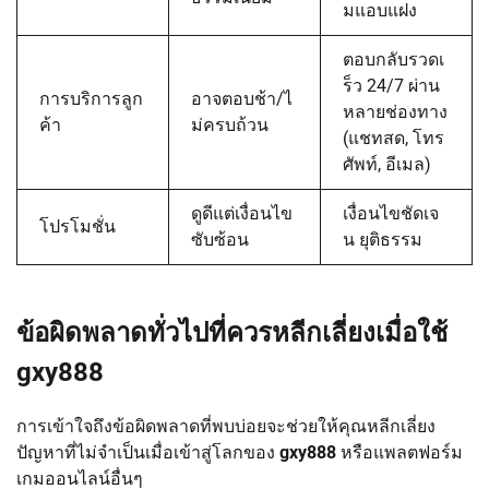
มแอบแฝง
ตอบกลับรวดเ
ร็ว 24/7 ผ่าน
การบริการลูก
อาจตอบช้า/ไ
หลายช่องทาง
ค้า
ม่ครบถ้วน
(แชทสด, โทร
ศัพท์, อีเมล)
ดูดีแต่เงื่อนไข
เงื่อนไขชัดเจ
โปรโมชั่น
ซับซ้อน
น ยุติธรรม
ข้อผิดพลาดทั่วไปที่ควรหลีกเลี่ยงเมื่อใช้
gxy888
การเข้าใจถึงข้อผิดพลาดที่พบบ่อยจะช่วยให้คุณหลีกเลี่ยง
ปัญหาที่ไม่จำเป็นเมื่อเข้าสู่โลกของ
gxy888
หรือแพลตฟอร์ม
เกมออนไลน์อื่นๆ