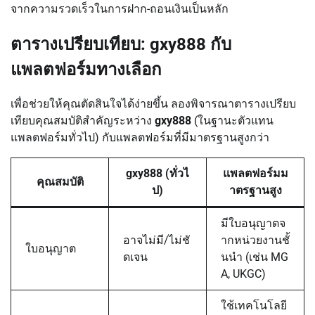
จากความรวดเร็วในการฝาก-ถอนเงินเป็นหลัก
ตารางเปรียบเทียบ:
gxy888
กับ
แพลตฟอร์มทางเลือก
เพื่อช่วยให้คุณตัดสินใจได้ง่ายขึ้น ลองพิจารณาตารางเปรียบ
เทียบคุณสมบัติสำคัญระหว่าง
gxy888
(ในฐานะตัวแทน
แพลตฟอร์มทั่วไป) กับแพลตฟอร์มที่มีมาตรฐานสูงกว่า
gxy888
(ทั่วไ
แพลตฟอร์มม
คุณสมบัติ
ป)
าตรฐานสูง
มีใบอนุญาตจ
อาจไม่มี/ไม่ชั
ากหน่วยงานชั้
ใบอนุญาต
ดเจน
นนำ (เช่น MG
A, UKGC)
ใช้เทคโนโลยี