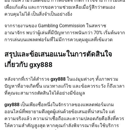
อย่างมีความรับผิดชอบ การตั้งขีดจำกัดการใช้จ่าย การไม่เล่น
เพื่อแก้แค้น และการขอความช่วยเหลือเมื่อรู้สึกว่าตนเอง
ควบคุมไม่ได้ เป็นสิ่งจำเป็นอย่างยิ่ง
จากรายงานของ Gambling Commission ในสหราช
อาณาจักร พบว่าผู้เล่นที่มีปัญหาการพนันกว่า 70% เริ่มต้นจาก
การเล่นบนแพลตฟอร์มที่ไม่มีการควบคุมดูแลที่เข้มงวด
สรุปและข้อเสนอแนะในการตัดสินใจ
เกี่ยวกับ
gxy888
หลังจากที่เราได้สำรวจ
gxy888
ในแง่มุมต่างๆ ทั้งภาพรวม
ปัญหาที่อาจเกิดขึ้น แนวทางแก้ไข และข้อควรระวัง ก็ถึงเวลา
ที่คุณจะสามารถตัดสินใจได้อย่างมีข้อมูล
gxy888
เป็นเพียงชื่อหนึ่งในจักรวาลของแพลตฟอร์มเกม
ออนไลน์ที่พยายามดึงดูดผู้เล่นด้วยข้อเสนอที่น่าสนใจ แต่
ความจริงแล้ว ความน่าเชื่อถือและความปลอดภัยคือสิ่งที่ควร
ให้ความสำคัญสูงสุด หากคุณกำลังพิจารณาที่จะใช้บริการ