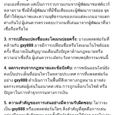
เกมเองทั้งหมด แต่เป็นการรวบรวมเกมจากผู้พัฒนาซอฟต์แวร์
หลายราย ซึ่งมีทั้งผู้พัฒนาที่มีชื่อเสียงและผู้พัฒนารายย่อย จุด
นี้ทำให้คุณภาพและความยุติธรรมของเกมแต่ละเกมอาจแตก
ต่างกันไป ผู้เล่นควรตรวจสอบว่าเกมที่เล่นมาจากผู้พัฒนาที่น่า
เชื่อถือหรือไม่
3. การเปลี่ยนแปลงชื่อและโดเมนบ่อยครั้ง:
บางแพลตฟอร์มที่
คล้ายกับ
gxy888
อาจมีการเปลี่ยนชื่อหรือโดเมนเว็บไซต์บ่อย
ครั้ง ซึ่งอาจเป็นสัญญาณเตือนถึงปัญหาด้านกฎหมายหรือ
ความน่าเชื่อถือ ผู้เล่นควรระมัดระวังหากพบพฤติกรรมเช่นนี้
4. ผลกระทบจากกฎหมายและข้อบังคับ:
การพนันออนไลน์ยัง
คงเป็นประเด็นที่อ่อนไหวในหลายประเทศ การที่แพลตฟอร์ม
อย่าง
gxy888
ดำเนินการในพื้นที่สีเทาทางกฎหมาย อาจส่ง
ผลกระทบต่อผู้เล่นในอนาคต เช่น การถูกบล็อกเว็บไซต์ หรือ
ปัญหาในการทำธุรกรรมทางการเงิน
5. ความสำคัญของการเล่นอย่างมีความรับผิดชอบ:
ไม่ว่าจะ
เป็น
gxy888
หรือแพลตฟอร์มใดๆ สิ่งสำคัญที่สุดคือการเล่น