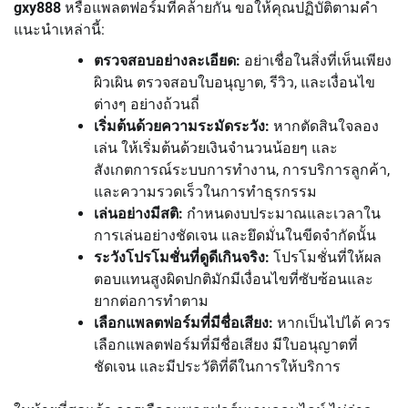
gxy888
หรือแพลตฟอร์มที่คล้ายกัน ขอให้คุณปฏิบัติตามคำ
แนะนำเหล่านี้:
ตรวจสอบอย่างละเอียด:
อย่าเชื่อในสิ่งที่เห็นเพียง
ผิวเผิน ตรวจสอบใบอนุญาต, รีวิว, และเงื่อนไข
ต่างๆ อย่างถ้วนถี่
เริ่มต้นด้วยความระมัดระวัง:
หากตัดสินใจลอง
เล่น ให้เริ่มต้นด้วยเงินจำนวนน้อยๆ และ
สังเกตการณ์ระบบการทำงาน, การบริการลูกค้า,
และความรวดเร็วในการทำธุรกรรม
เล่นอย่างมีสติ:
กำหนดงบประมาณและเวลาใน
การเล่นอย่างชัดเจน และยึดมั่นในขีดจำกัดนั้น
ระวังโปรโมชั่นที่ดูดีเกินจริง:
โปรโมชั่นที่ให้ผล
ตอบแทนสูงผิดปกติมักมีเงื่อนไขที่ซับซ้อนและ
ยากต่อการทำตาม
เลือกแพลตฟอร์มที่มีชื่อเสียง:
หากเป็นไปได้ ควร
เลือกแพลตฟอร์มที่มีชื่อเสียง มีใบอนุญาตที่
ชัดเจน และมีประวัติที่ดีในการให้บริการ