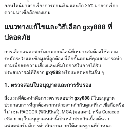
ออนไลน์มาจากเรื่องการถอนเงิน และอีก 25% มาจากเรื่อง
ความน่าเชื่อถือของเกม
แนวทางแก้ไขและวิธีเลือก
gxy888
ที่
ปลอดภัย
การเลือกแพลตฟอร์มเกมออนไลน์ที่เหมาะสมต้องใช้ความ
ระมัดระวังและข้อมูลที่ถูกต้อง นี่คือขั้นตอนที่คุณสามารถทำ
ตามเพื่อลดความเสี่ยงและเพิ่มโอกาสในการได้รับ
ประสบการณ์ที่ดีจาก
gxy888
หรือแพลตฟอร์มอื่น ๆ
1. ตรวจสอบใบอนุญาตและการรับรอง
สิ่งแรกที่ต้องทำคือการตรวจสอบว่า
gxy888
มีใบอนุญาต
ประกอบการที่ถูกต้องจากหน่วยงานกำกับดูแลที่น่าเชื่อถือหรือ
ไม่ เช่น PAGCOR (ฟิลิปปินส์), MGA (มอลตา), หรือ Curacao
eGaming ใบอนุญาตเหล่านี้เป็นหลักประกันเบื้องต้นว่า
แพลตฟอร์มมีการดำเนินงานภายใต้มาตรฐานที่กำหนด