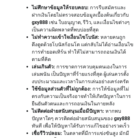
ไม่ศึกษาข้อมูลให้รอบคอบ:
การรีบสมัครและ
ฝากเงินโดยไม่ตรวจสอบข้อมูลเบื้องต้นเกี่ยวกับ
gxy888
เช่น ใบอนุญาต, รีวิว, และเงื่อนไขต่างๆ
เป็นความผิดพลาดที่พบบ่อยที่สุด
ไม่ทำความเข้าใจเงื่อนไขโบนัส:
หลายคนถูก
ดึงดูดด้วยโบนัสก้อนโต แต่กลับไม่ได้อ่านเงื่อนไข
การทำยอดเทิร์น ทำให้ไม่สามารถถอนเงินได้
ตามที่คิด
เล่นเกินตัว:
การขาดการควบคุมตนเองในการ
เล่นพนัน เป็นปัญหาที่ร้ายแรงที่สุด ผู้เล่นควรตั้ง
งบประมาณและเวลาในการเล่นอย่างเคร่งครัด
ใช้ข้อมูลส่วนตัวที่ไม่ถูกต้อง:
การให้ข้อมูลที่ไม่
ตรงกับความเป็นจริงอาจทำให้เกิดปัญหาในการ
ยืนยันตัวตนและการถอนเงินในภายหลัง
ไม่ติดต่อฝ่ายสนับสนุนเมื่อมีปัญหา:
หากพบ
ปัญหาใดๆ ควรติดต่อฝ่ายสนับสนุนของ
gxy888
ทันที เพื่อให้ปัญหาได้รับการแก้ไขอย่างรวดเร็ว
เชื่อรีวิวปลอม:
ในตลาดที่มีการแข่งขันสูง มักมี