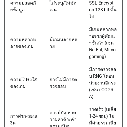
ความปลอดภั
ไม่ระบุ/ไม่ชัด
SSL Encrypti
ยข้อมูล
เจน
on 128-bit ขึ้น
ไป
มีเกมหลากหล
ายจากผู้พัฒน
ความหลากห
มีเกมหลากหล
าชั้นนำ (เช่น
ลายของเกม
าย
NetEnt, Micro
gaming)
มีการตรวจสอ
บ RNG โดยห
ความโปร่งใส
อาจไม่มีการต
น่วยงานอิสระ
ของเกม
รวจสอบ
(เช่น eCOGR
A)
รวดเร็ว (เฉลี่ย
อาจมีปัญหาค
การฝาก-ถอนเ
1-24 ชม.) ไม่
วามล่าช้า/ค่า
งิน
มีค่าธรรมเนีย
ธรรมเนียม