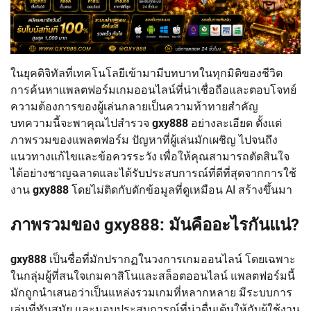
ในยุคดิจิทัลที่เทคโนโลยีเข้ามามีบทบาทในทุกมิติของชีวิต
การค้นหาแพลตฟอร์มเกมออนไลน์ที่น่าเชื่อถือและตอบโจทย์
ความต้องการของผู้เล่นกลายเป็นความท้าทายสำคัญ
บทความนี้จะพาคุณไปสำรวจ
gxy888
อย่างละเอียด ตั้งแต่
ภาพรวมของแพลตฟอร์ม ปัญหาที่ผู้เล่นมักเผชิญ ไปจนถึง
แนวทางแก้ไขและข้อควรระวัง เพื่อให้คุณสามารถตัดสินใจ
ได้อย่างชาญฉลาดและได้รับประสบการณ์ที่ดีที่สุดจากการใช้
งาน
gxy888
โดยไม่ติดกับดักข้อมูลที่ดูเหมือน AI สร้างขึ้นมา
ภาพรวมของ
gxy888
: มันคืออะไรกันแน่?
gxy888
เป็นชื่อที่มักปรากฏในวงการเกมออนไลน์ โดยเฉพาะ
ในกลุ่มผู้ที่สนใจเกมคาสิโนและสล็อตออนไลน์ แพลตฟอร์มนี้
มักถูกนำเสนอว่าเป็นแหล่งรวมเกมที่หลากหลาย มีระบบการ
เล่นที่ทันสมัย และมอบประสบการณ์ที่น่าตื่นเต้นให้กับผู้ใช้งาน