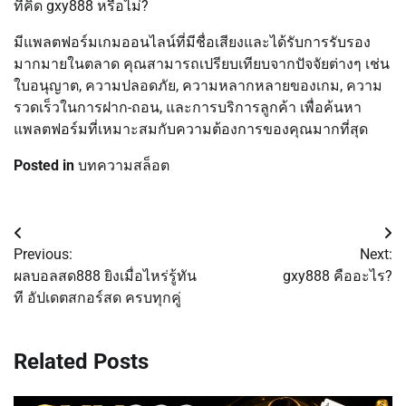
ที่คิด gxy888 หรือไม่?
มีแพลตฟอร์มเกมออนไลน์ที่มีชื่อเสียงและได้รับการรับรอง
มากมายในตลาด คุณสามารถเปรียบเทียบจากปัจจัยต่างๆ เช่น
ใบอนุญาต, ความปลอดภัย, ความหลากหลายของเกม, ความ
รวดเร็วในการฝาก-ถอน, และการบริการลูกค้า เพื่อค้นหา
แพลตฟอร์มที่เหมาะสมกับความต้องการของคุณมากที่สุด
Posted in
บทความสล็อต
แนะแนว
Previous:
Next:
เรื่อง
ผลบอลสด888 ยิงเมื่อไหร่รู้ทัน
gxy888 คืออะไร?
ที อัปเดตสกอร์สด ครบทุกคู่
Related Posts