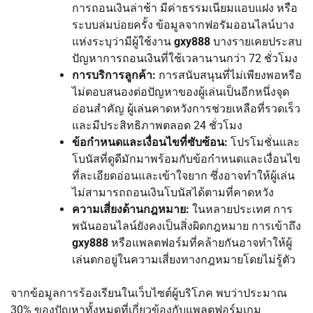
การถอนเงินล่าช้า มีค่าธรรมเนียมแอบแฝง หรือ
ระบบล่มบ่อยครั้ง ข้อมูลจากฟอรัมออนไลน์บาง
แห่งระบุว่ามีผู้ใช้งาน
gxy888
บางรายเคยประสบ
ปัญหาการถอนเงินที่ใช้เวลานานกว่า 72 ชั่วโมง
การบริการลูกค้า:
การสนับสนุนที่ไม่เพียงพอหรือ
ไม่ตอบสนองต่อปัญหาของผู้เล่นเป็นอีกหนึ่งจุด
อ่อนสำคัญ ผู้เล่นคาดหวังการช่วยเหลือที่รวดเร็ว
และมีประสิทธิภาพตลอด 24 ชั่วโมง
ข้อกำหนดและเงื่อนไขที่ซับซ้อน:
โปรโมชั่นและ
โบนัสที่ดูดีมักมาพร้อมกับข้อกำหนดและเงื่อนไข
ที่ละเอียดอ่อนและเข้าใจยาก ซึ่งอาจทำให้ผู้เล่น
ไม่สามารถถอนเงินโบนัสได้ตามที่คาดหวัง
ความเสี่ยงด้านกฎหมาย:
ในหลายประเทศ การ
พนันออนไลน์ยังคงเป็นสิ่งผิดกฎหมาย การเข้าถึง
gxy888
หรือแพลตฟอร์มที่คล้ายกันอาจทำให้ผู้
เล่นตกอยู่ในความเสี่ยงทางกฎหมายโดยไม่รู้ตัว
จากข้อมูลการร้องเรียนในเว็บไซต์ผู้บริโภค พบว่าประมาณ
30% ของปัญหาทั้งหมดที่เกี่ยวข้องกับแพลตฟอร์มเกม