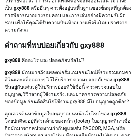
ในท้ายที่สุดแล้ว การเลือกแพลตฟอร์มเกมออนไลน์ ไม่ว่าจะ
เป็น
gxy888
หรืออื่นๆ ควรตั้งอยู่บนพื้นฐานของข้อมูลที่ถูกต้อง
การพิจารณาอย่างรอบคอบ และการเล่นอย่างมีความรับผิด
ชอบ เพื่อให้คุณได้รับความบันเทิงอย่างแท้จริงโดยปราศจาก
ความกังวล
คำถามที่พบบ่อยเกี่ยวกับ
gxy888
gxy888
คืออะไร และปลอดภัยหรือไม่?
gxy888
มักหมายถึงแพลตฟอร์มเกมออนไลน์ที่รวบรวมเกมคา
สิโนและสล็อตต่างๆ ไว้ให้บริการ ความปลอดภัยของ
gxy888
ขึ้นอยู่กับแต่ละผู้ให้บริการย่อยที่ใช้ชื่อนี้ ควรตรวจสอบใบ
อนุญาต, รีวิวจากผู้ใช้งานจริง, และมาตรการความปลอดภัย
ของข้อมูล ก่อนตัดสินใจใช้งาน gxy888 มีใบอนุญาตถูกต้อง?
คุณควรค้นหาข้อมูลใบอนุญาตบนหน้าเว็บไซต์ของ
gxy888
โดยปกติจะอยู่ที่ส่วนท้ายของหน้า (footer) ใบอนุญาตที่น่าเชื่อ
ถือมักมาจากหน่วยงานกำกับดูแลเช่น PAGCOR, MGA, หรือ
Curacao eGaming หากไม่พบข้อมูลหรือข้อมูลไม่ชัดเจน ควร